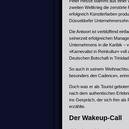
Peter Hesse stammt aus einer w
zweiten Weltkrieg die zerstörte
erfolgreich Künstlerfarben pro
Düsseldorfer Unternehmersohn d
Die Antwort ist verblüffend einf
seinerzeit erfolgreichen Manag
Unternehmens in die Karibik – vo
»Karnevalist in Reinkultur« voll
Deutschen Botschaft in Trinidad
So auch in seinem Weihnachtsurl
besonders den Cadence«, erinner
Doch was er als Tourist gebote
nach dem authentischen Erlebni
ins Gespräch, der sich ihm als 
erzählte.
Der Wakeup-Call