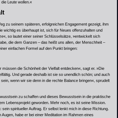
die Leute wollen.«
lt
eg zu seinem späteren, erfolgreichen Engagement gezeigt, ihm
e wichtig es überhaupt ist, sich für Neues offenzuhalten und
e«, so lautet einer seiner Schlüsselsätze, »entwickelt sich
gabe, die dem Ganzen – das heißt uns allen, der Menschheit –
n einer einfachen Formel auf den Punkt bringen:
 müssen die Schönheit der Vielfalt entdecken«, sagt er. »Die
t vielfältig. Und gerade deshalb ist sie so unendlich schön; und auch
in, wenn wir sie denn in die rechte Balance bringen«, sprudelt
Bewusstsein zu schaffen und dieses Bewusstsein in die praktische
nem Lebensprojekt geworden. Mehr noch, es ist seine Mission.
sein spiritueller Auftrag. Er selbst lenkt mich in diese Richtung.
en Augen, habe er bei einer Meditation im Rahmen eines