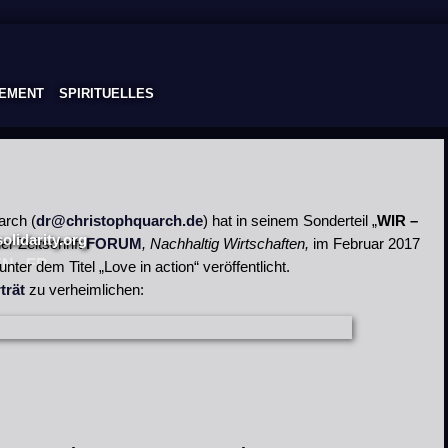
EMENT
SPIRITUELLES
arch (
dr@christophquarch.de
) hat in seinem Sonderteil „
WIR –
lidarity.org
der Zeitschrift
FORUM
,
Nachhaltig Wirtschaften,
im Februar 2017
EN
FR
unter dem Titel „Love in action“ veröffentlicht.
trät
zu verheimlichen: