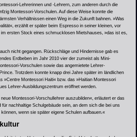
ntessori-Lehrerinnen und -Lehrern, zum anderen durch die
ünfzig Montessori-Vorschulen. Auf diese Weise konnte die
 ärmsten Verhältnissen einen Weg in die Zukunft bahnen. »Was
lität«, erzählt er später beim Espresso in seiner kleinen, vor
im ersten Stock eines schmucklosen Mietshauses, »das ist es,
 auch nicht gegangen. Rückschläge und Hindernisse gab es
endes Erdbeben im Jahr 2010 vier der zumeist als Mini-
ontessori-Vorschulen sowie das angemietete Lehrer-
Prince. Trotzdem konnte knapp drei Jahre später im ländlichen
 »Centre Montessori Haiti« bzw. das »Haitian Montessori
eues Lehrer-Ausbildungszentrum eröffnet werden.
 neue Montessori-Vorschullehrer auszubilden«, erläutert er das
ld für nachhaltige Schulgebäude sein, an dem sich die bei uns
en können, wenn sie später eigene Schulen aufbauen.«
kultur