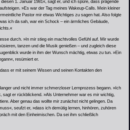
 diesen 1. Januar 1981«, sagt er, und ich spüre, dass prägende
 aufsteigen. »Es war der Tag meines Wakeup-Calls. Mein kleiner
ermeintliche Pastor mir etwas Wichtiges zu sagen hat. Also folgte
 was ich da sah, war ein Schock – ein ärmliches Gebäude,
ichts.«
Hesse durch. »In mir stieg ein machtvolles Gefühl auf. Mir wurde
amüsieren, tanzen und die Musik genießen – und zugleich diese
 Augenblick wurde in ihm der Wunsch mächtig, etwas zu tun. »Ein
gann«, resümiert er.
 dass er mit seinem Wissen und seinen Kontakten den
in langer und nicht immer schmerzloser Lernprozess begann. »Ich
 sagt er rückblickend. »Als Unternehmer war es mir wichtig,
tiere. Aber genau das wollte mir zunächst nicht gelingen. Da
 muss«, seufzt er, »dass ich demütig lernen, hinhören, zuhören
räch mit den Einheimischen. Da sei ihm schließlich