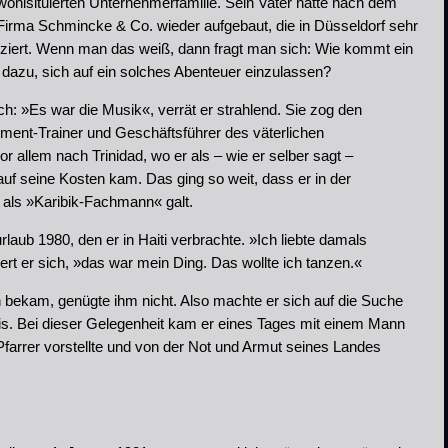
ohlsituierten Unternehmerfamilie. Sein Vater hatte nach dem
 Firma Schmincke & Co. wieder aufgebaut, die in Düsseldorf sehr
duziert. Wenn man das weiß, dann fragt man sich: Wie kommt ein
azu, sich auf ein solches Abenteuer einzulassen?
ach: »Es war die Musik«, verrät er strahlend. Sie zog den
ement-Trainer und Geschäftsführer des väterlichen
r allem nach Trinidad, wo er als – wie er selber sagt –
 auf seine Kosten kam. Das ging so weit, dass er in der
 als »Karibik-Fachmann« galt.
aub 1980, den er in Haiti verbrachte. »Ich liebte damals
t er sich, »das war mein Ding. Das wollte ich tanzen.«
n bekam, genügte ihm nicht. Also machte er sich auf die Suche
s. Bei dieser Gelegenheit kam er eines Tages mit einem Mann
Pfarrer vorstellte und von der Not und Armut seines Landes