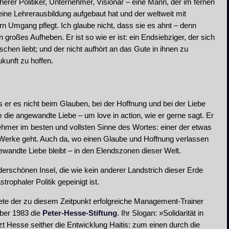
herer Politiker, Unternehmer, Visionär – eine Mann, der im fernen
eine Lehrerausbildung aufgebaut hat und der weltweit mit
n Umgang pflegt. Ich glaube nicht, dass sie es ahnt – denn
großes Aufheben. Er ist so wie er ist: ein Endsiebziger, der sich
chen liebt; und der nicht aufhört an das Gute in ihnen zu
kunft zu hoffen.
s er es nicht beim Glauben, bei der Hoffnung und bei der Liebe
die angewandte Liebe – um love in action, wie er gerne sagt. Er
nehmer im besten und vollsten Sinne des Wortes: einer der etwas
Werke geht. Auch da, wo einen Glaube und Hoffnung verlassen
gewandte Liebe bleibt – in den Elendszonen dieser Welt.
nderschönen Insel, die wie kein anderer Landstrich dieser Erde
rophaler Politik gepeinigt ist.
ete der zu diesem Zeitpunkt erfolgreiche Management-Trainer
ber 1983 die
Peter-Hesse-Stiftung
. Ihr Slogan: »Solidarität in
tzt Hesse seither die Entwicklung Haitis: zum einen durch die