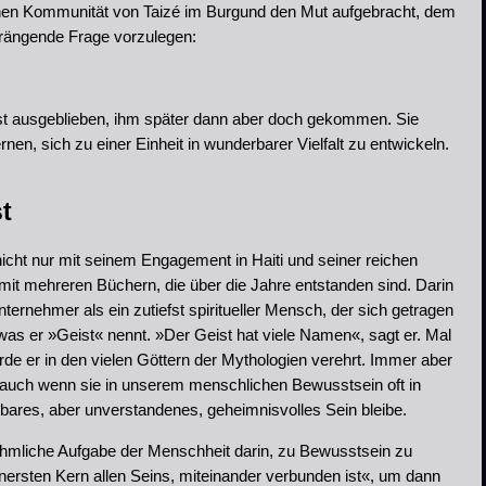
hen Kommunität von Taizé im Burgund den Mut aufgebracht, dem
rängende Frage vorzulegen:
hst ausgeblieben, ihm später dann aber doch gekommen. Sie
nen, sich zu einer Einheit in wunderbarer Vielfalt zu entwickeln.
t
 nicht nur mit seinem Engagement in Haiti und seiner reichen
 mit mehreren Büchern, die über die Jahre entstanden sind. Darin
ternehmer als ein zutiefst spiritueller Mensch, der sich getragen
 was er »Geist« nennt. »Der Geist hat viele Namen«, sagt er. Mal
erde er in den vielen Göttern der Mythologien verehrt. Immer aber
, auch wenn sie in unserem menschlichen Bewusstsein oft in
bares, aber unverstandenes, geheimnisvolles Sein bleibe.
ehmliche Aufgabe der Menschheit darin, zu Bewusstsein zu
nnersten Kern allen Seins, miteinander verbunden ist«, um dann